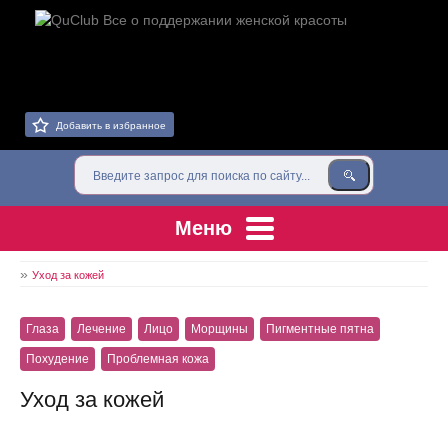
Добавить в избранное
Меню
»
Уход за кожей
Глаза
Лечение
Лицо
Морщины
Пигментные пятна
Похудение
Проблемная кожа
Уход за кожей